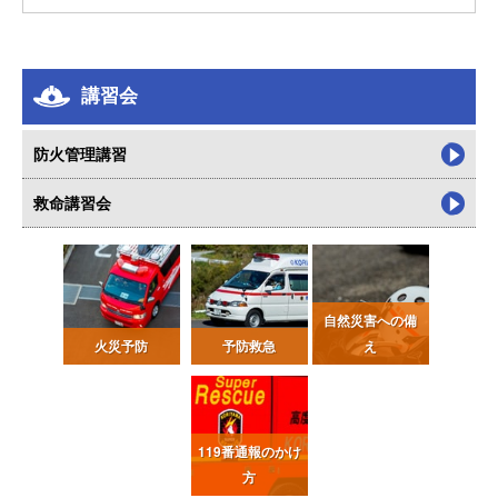
講習会
防火管理講習
救命講習会
自然災害への備
火災予防
予防救急
え
119番通報
のかけ
方