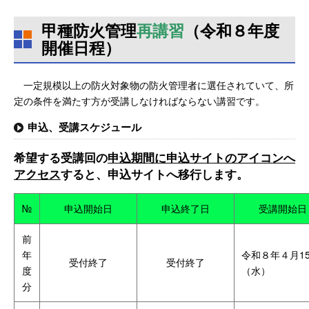
甲種防火管理
再講習
（令和８年度
開催日程）
一定規模以上の防火対象物の防火管理者に選任されていて、所
定の条件を満たす方が受講しなければならない講習です。
申込、受講スケジュール
希望する受講回の
申込期間に申込サイトのアイコンへ
アクセス
すると、申込サイトへ移行します。
№
申込開始日
申込終了日
受講開始日
前
年
令和８年４月1
受付終了
受付終了
度
（水）
分