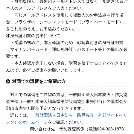
・可能な限り、共通のメールアドレスではなく、受講されるご
本人のメールアドレスをご入力ください。
・同じメールアドレスを使用して複数人のお申込みを行う場
合、ブラウザの「シークレットモード（プライベートモード）」
をご利用のうえ、お申込みください。
④身分証明書の提出について
・受講の初めに、本人確認のため、顔写真付きの身分証明書
（マイナンバーカード・運転免許証・パスポート等）の提出が必
要です。
・本人確認が完了しない場合、講習を修了することができませ
んので、必ずご提出をお願いいたします。
対面での講習をご希望の方
対面での講習をご希望の方は、一般財団法人日本防火・防災協
会主催（一般社団法人福島県消防設備協会事務担当）の講習会が
郡山市内でも開催予定となっております。
詳しくは、
一般財団法人日本防火・防災協会（外部サイトへリ
ンク）のホームページ
をご確認ください。
問い合わせ先 予防課査察係（電話024-923-1878）