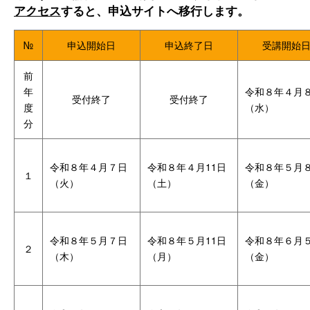
アクセス
すると、
申込サイトへ移行します。
№
申込開始日
申込終了日
受講開始
前
年
令和８年４月
受付終了
受付終了
度
（水）
分
令和８年４月７日
令和８年４月11日
令和８年５月
１
（火）
（土）
（金）
令和８年５月７日
令和８年５月11日
令和８年６月
２
（木）
（月）
（金）