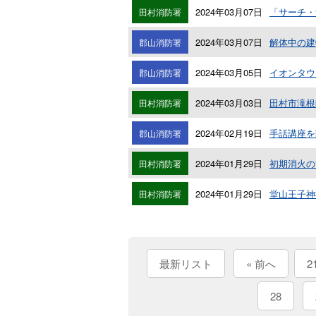
2024年03月07日
「サーチ・
田村消防署
2024年03月07日
解体中の建
郡山消防署
2024年03月05日
イオンタウ
郡山消防署
2024年03月03日
田村市滝根
田村消防署
2024年02月19日
手話講座を
郡山消防署
2024年01月29日
初期消火の
田村消防署
2024年01月29日
堂山王子神
田村消防署
最新リスト
« 前へ
2
28