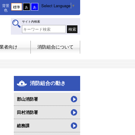
Select Language
▼
背景
標準
あ
あ
色
サイト内検索
業者向け
消防組合について
消防組合の動き
郡山消防署
田村消防署
総務課