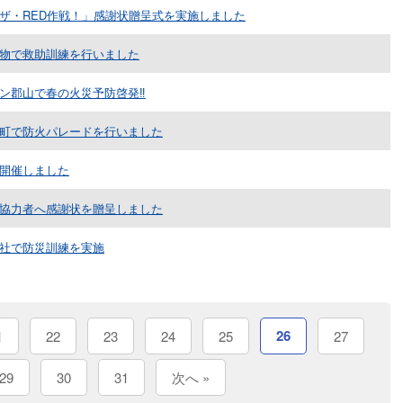
ザ・RED作戦！」感謝状贈呈式を実施しました
物で救助訓練を行いました
ン郡山で春の火災予防啓発‼
町で防火パレードを行いました
開催しました
協力者へ感謝状を贈呈しました
社で防災訓練を実施
26
1
22
23
24
25
27
29
30
31
次へ »