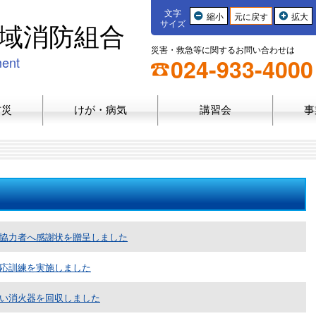
文字
縮小
元に戻す
拡大
域消防組合
サイズ
災害・救急等に関するお問い合わせは
ment
024-933-4000
防災
けが・病気
講習会
事
協力者へ感謝状を贈呈しました
応訓練を実施しました
い消火器を回収しました