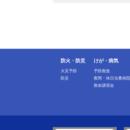
防火・防災
けが・病気
火災予防
予防救急
防災
夜間・休日当番病
救命講習会