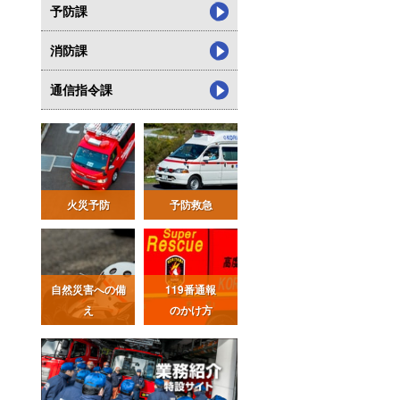
予防課
消防課
通信指令課
火災予防
予防救急
自然災害への備
119番通報
え
のかけ方