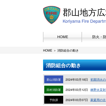
郡山地方広
Koriyama Fire Depart
HOME
防火・
HOME
＞ 消防組合の動き
消防組合の動き
2024年03月18日
初期消火の
郡山消防署
2024年03月12日
林野火災対
田村消防署
2024年03月07日
家庭用の古
予防課