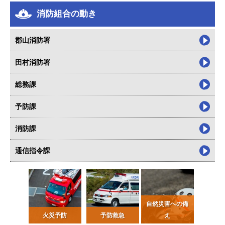
消防組合の動き
郡山消防署
田村消防署
総務課
予防課
消防課
通信指令課
自然災害への備
火災予防
予防救急
え