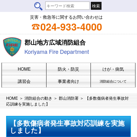
災害・救急等に関するお問い合わせは
024-933-4000
郡山地方広域消防組合
Koriyama Fire Department
HOME
防火・防災
けが・病気
講習会
事業者向け
消防組合について
HOME
＞
消防組合の動き
＞
郡山消防署
＞ 【多数傷病者発生事故対
応訓練を実施しました】
【多数傷病者発生事故対応訓練を実施
しました】