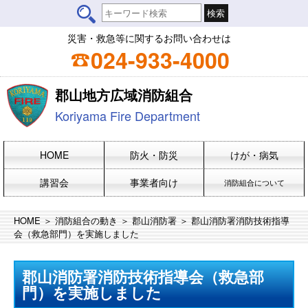
災害・救急等に関するお問い合わせは
024-933-4000
郡山地方広域消防組合
Koriyama Fire Department
HOME
防火・防災
けが・病気
講習会
事業者向け
消防組合について
HOME
＞
消防組合の動き
＞
郡山消防署
＞ 郡山消防署消防技術指導
会（救急部門）を実施しました
郡山消防署消防技術指導会（救急部
門）を実施しました