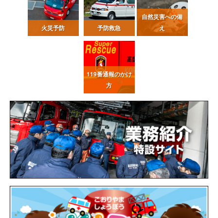
自然災害への備
火災予防
予防救急
え
119番通報
のかけ
方