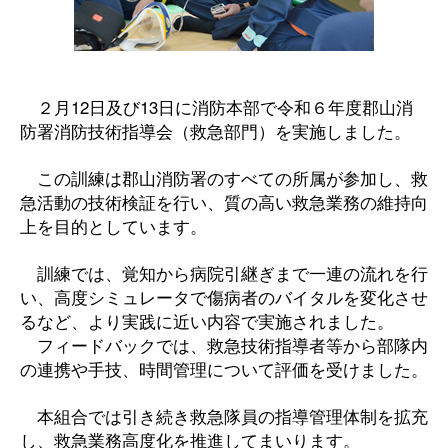
２月12日及び13日に消防本部で令和６年度郡山消
防署消防技術指導会（救急部門）を実施しました。
この訓練は郡山消防署のすべての所属が参加し、救
急活動の技術検証を行い、質の高い救急業務の維持向
上を目的としています。
訓練では、覚知から病院引継ぎまで一連の流れを行
い、高度シミュレータで傷病者のバイタルを変化させ
るなど、より実践に近い内容で実施されました。
フィードバックでは、救急技術指導者等から部隊内
の連携や手技、時間管理について評価を受けました。
本組合では引き続き救急隊員の指導管理体制を拡充
し、救急業務高度化を推進してまいります。