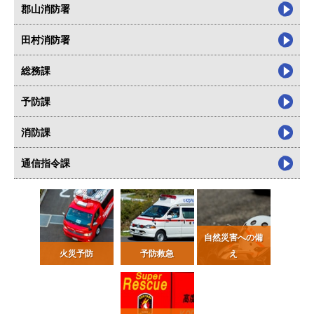
郡山消防署
田村消防署
総務課
予防課
消防課
通信指令課
自然災害への備
火災予防
予防救急
え