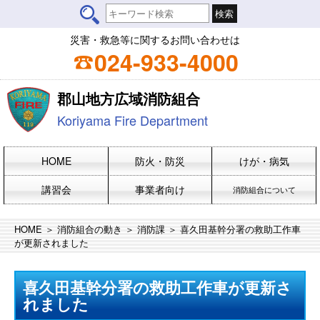
災害・救急等に関するお問い合わせは
024-933-4000
郡山地方広域消防組合
Koriyama Fire Department
HOME
防火・防災
けが・病気
講習会
事業者向け
消防組合について
HOME
＞
消防組合の動き
＞
消防課
＞ 喜久田基幹分署の救助工作車
が更新されました
喜久田基幹分署の救助工作車が更新さ
れました