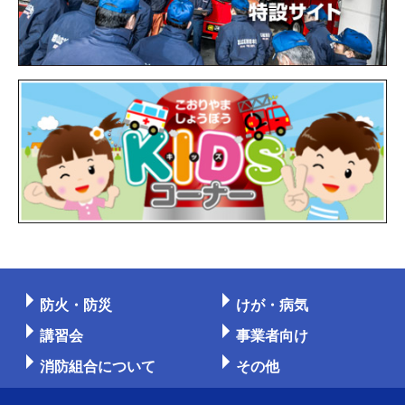
防火・防災
けが・病気
講習会
事業者向け
消防組合について
その他