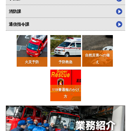
消防課
通信指令課
自然災害への備
火災予防
予防救急
え
119番通報
のかけ
方