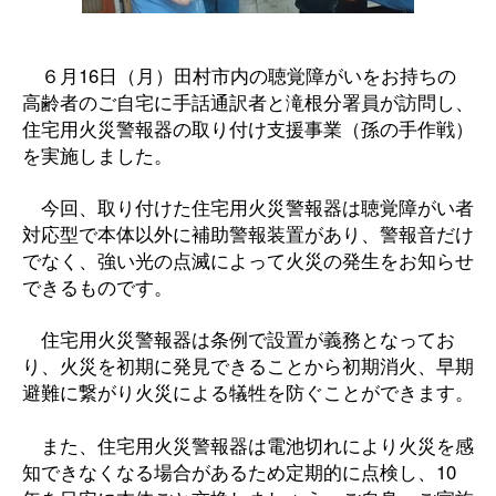
６月16日（月）田村市内の聴覚障がいをお持ちの
高齢者のご自宅に手話通訳者と滝根分署員が訪問し、
住宅用火災警報器の取り付け支援事業（孫の手作戦）
を実施しました。
今回、取り付けた住宅用火災警報器は聴覚障がい者
対応型で本体以外に補助警報装置があり、警報音だけ
でなく、強い光の点滅によって火災の発生をお知らせ
できるものです。
住宅用火災警報器は条例で設置が義務となってお
り、火災を初期に発見できることから初期消火、早期
避難に繋がり火災による犠牲を防ぐことができます。
また、住宅用火災警報器は電池切れにより火災を感
知できなくなる場合があるため定期的に点検し、10