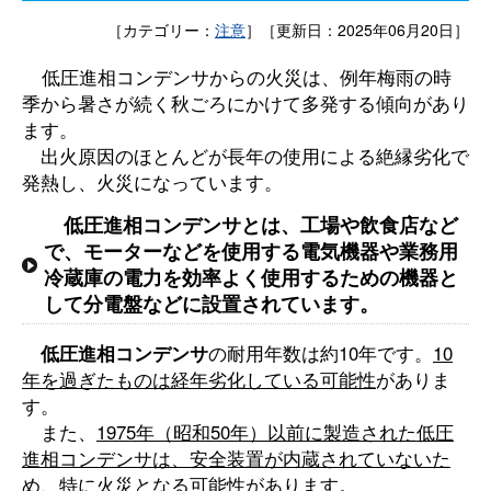
［カテゴリー：
注意
］
［更新日：2025年06月20日］
低圧進相コンデンサからの火災は、例年梅雨の時
季から暑さが続く秋ごろにかけて多発する傾向があり
ます。
出火原因のほとんどが長年の使用による絶縁劣化で
発熱し、火災になっています。
低圧進相コンデンサとは、工場や飲食店など
で、モーターなどを使用する電気機器や業務用
冷蔵庫の電力を効率よく使用するための機器と
して分電盤などに設置されています。
低圧進相コンデンサ
の耐用年数は約10年です。
10
年を過ぎたものは経年劣化している可能性
がありま
す。
また、
1975年（昭和50年）以前に製造された低圧
進相コンデンサは、安全装置が内蔵されていないた
め、特に火災となる可能性
があります。