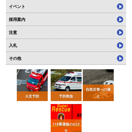
イベント
採用案内
注意
入札
その他
自然災害への備
火災予防
予防救急
え
119番通報
のかけ
方