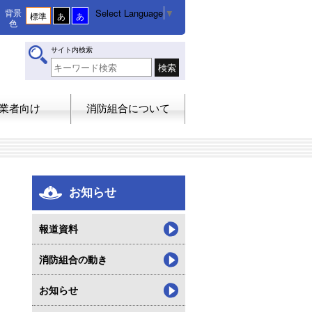
Select Language
▼
背景
標準
あ
あ
色
サイト内検索
業者向け
消防組合について
お知らせ
報道資料
消防組合の動き
お知らせ