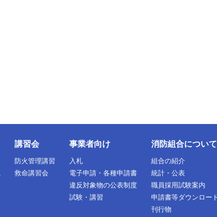
講習会
事業者向け
消防組合について
防火管理講習
入札
組合の紹介
院
救命講習会
電子申請・各種申請書
統計・公表
違反対象物の公表制度
職員採用試験案内
試験・講習
申請書等ダウンロー
刊行物