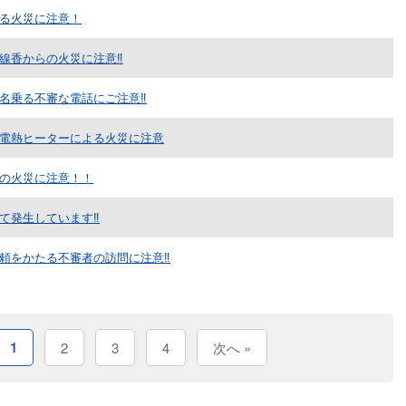
る火災に注意！
線香からの火災に注意‼
名乗る不審な電話にご注意‼
電熱ヒーターによる火災に注意
の火災に注意！！
て発生しています‼
頼をかたる不審者の訪問に注意‼
1
2
3
4
次へ »