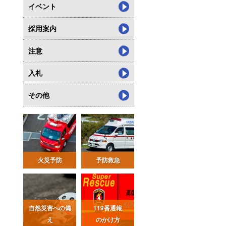
イベント
採用案内
注意
入札
その他
火災予防
予防救急
自然災害への備
119番通報
え
のかけ方