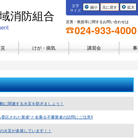
文字
縮小
元に戻す
拡大
域消防組合
サイズ
災害・救急等に関するお問い合わせは
ment
024-933-4000
防災
けが・病気
講習会
事
動に関連する火災を防ぎましょう！
ら委託された業者"と名乗る不審業者の訪問にご注意‼
の火災が多発しています！！