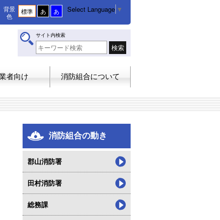
Select Language
▼
背景
標準
あ
あ
色
サイト内検索
業者向け
消防組合について
消防組合の動き
郡山消防署
田村消防署
総務課