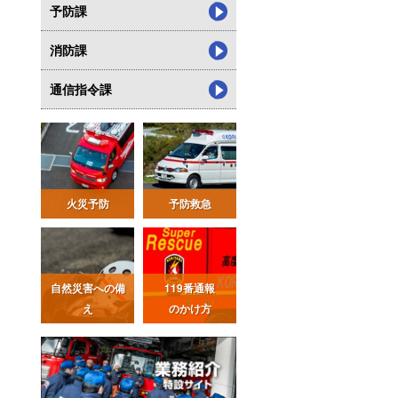
予防課
消防課
通信指令課
火災予防
予防救急
自然災害への備
119番通報
え
のかけ方