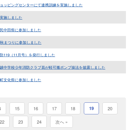
ョッピングセンターにて連携訓練を実施しました
実施しました
民中田祭に参加しました
春秋まつりに参加しました
防119（11月号）を発行しました
越中学校少年消防クラブ員が軽可搬ポンプ操法を披露しました
町文化祭に参加しました
19
4
15
16
17
18
20
22
23
24
次へ »