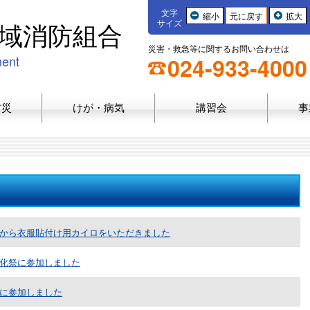
文字
縮小
元に戻す
拡大
域消防組合
サイズ
災害・救急等に関するお問い合わせは
ment
024-933-4000
防災
けが・病気
講習会
事
から衣服貼付け用カイロをいただきました
化祭に参加しました
に参加しました