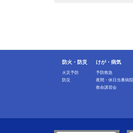
防火・防災
けが・病気
火災予防
予防救急
防災
夜間・休日当番病
救命講習会