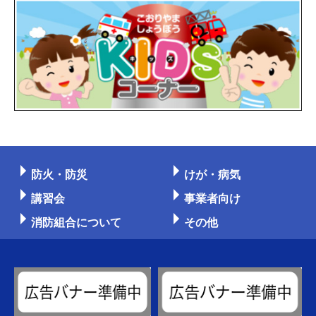
防火・防災
けが・病気
講習会
事業者向け
消防組合について
その他