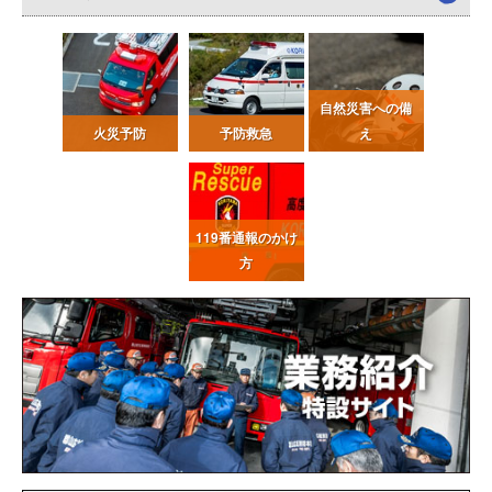
自然災害への備
火災予防
予防救急
え
119番通報
のかけ
方