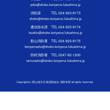
yobo@shobo.koriyama.fukushima.jp
消防課 TEL.024-923-8173
shobo@shobo.koriyama.fukushima.jp
通信指令課 TEL.024-923-8174
tsushin@shobo.koriyama.fukushima.jp
郡山消防署 TEL.024-923-8175
koriyamasho@shobo.koriyama.fukushima.jp
田村消防署 TEL.0247-82-1200
tamurasho@shobo.koriyama.fukushima.jp
Copyright(c) 郡山地方広域消防組合 消防本部 all rights reserved.