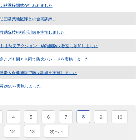
団秋季検閲式が行われました
防団常葉地区隊との合同訓練／
救助隊技術検証訓練を実施しました
くしま防災アクション 幼稚園防災教室に参加しました
定こども園と合同で防火パレードを実施しました
護老人保健施設で防災訓練を実施しました
災2023を実施しました
8
4
5
6
7
9
10
12
13
次へ »