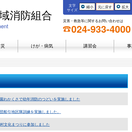
文字
縮小
元に戻す
拡大
域消防組合
サイズ
災害・救急等に関するお問い合わせは
ment
024-933-4000
防災
けが・病気
講習会
事
園わかくさで幼年消防のつどいを実施しました
団船引地区隊訓練を実施しました。
の村文化まつりに参加しました