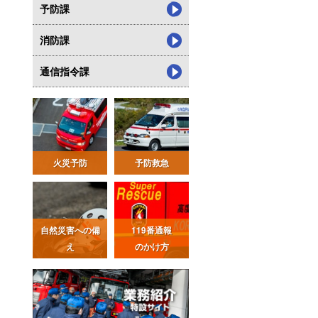
予防課
消防課
通信指令課
火災予防
予防救急
自然災害への備
119番通報
え
のかけ方