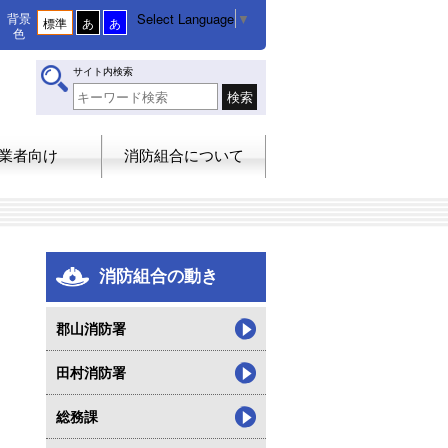
Select Language
▼
背景
標準
あ
あ
色
サイト内検索
業者向け
消防組合について
消防組合の動き
郡山消防署
田村消防署
総務課