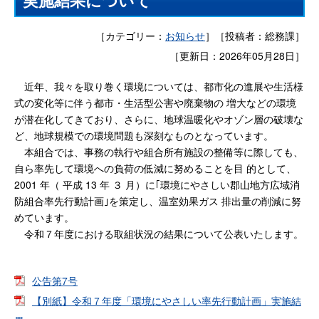
実施結果について
［カテゴリー：
お知らせ
］
［投稿者：総務課］
［更新日：2026年05月28日］
近年、我々を取り巻く環境については、都市化の進展や生活様
式の変化等に伴う都市・生活型公害や廃棄物の 増大などの環境
が潜在化してきており、さらに、地球温暖化やオゾン層の破壊な
ど、地球規模での環境問題も深刻なものとなっています。
本組合では、事務の執行や組合所有施設の整備等に際しても、
自ら率先して環境への負荷の低減に努めることを目 的として、
2001 年（ 平成 13 年 ３ 月）に｢環境にやさしい郡山地方広域消
防組合率先行動計画｣を策定し、温室効果ガス 排出量の削減に努
めています。
令和７年度における取組状況の結果について公表いたします。
公告第7号
【別紙】令和７年度「環境にやさしい率先行動計画」実施結