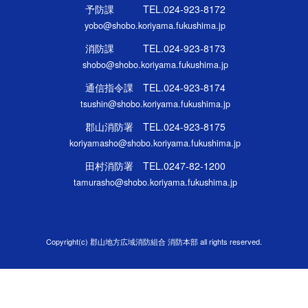
予防課 TEL.024-923-8172
yobo@shobo.koriyama.fukushima.jp
消防課 TEL.024-923-8173
shobo@shobo.koriyama.fukushima.jp
通信指令課 TEL.024-923-8174
tsushin@shobo.koriyama.fukushima.jp
郡山消防署 TEL.024-923-8175
koriyamasho@shobo.koriyama.fukushima.jp
田村消防署 TEL.0247-82-1200
tamurasho@shobo.koriyama.fukushima.jp
Copyright(c) 郡山地方広域消防組合 消防本部 all rights reserved.