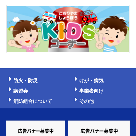
防火・防災
けが・病気
講習会
事業者向け
消防組合について
その他