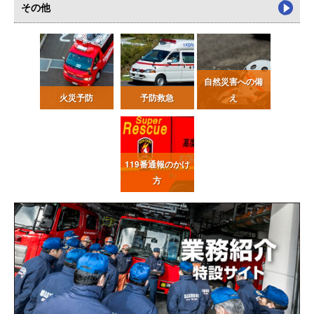
その他
自然災害への備
火災予防
予防救急
え
119番通報
のかけ
方